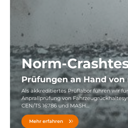
Swan Rescue 
Kooperation
für moderne Feuerwehr-
Rescue Dome
weiterlesen