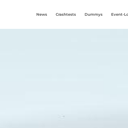
News
Crashtests
Dummys
Event-L