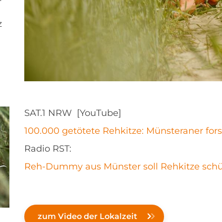
z
SAT.1 NRW [YouTube]
100.000 getötete Rehkitze: Münsteraner for
Radio RST:
Reh-Dummy aus Münster soll Rehkitze sch
zum Video der Lokalzeit