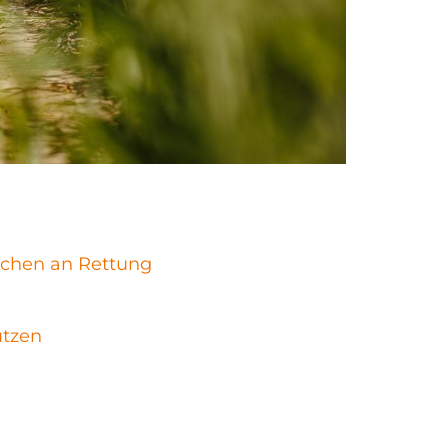
schen an Rettung
ützen