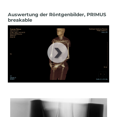
Auswertung der Röntgenbilder, PRIMUS
breakable
00
:
00
:
00
|
00
:
00
:
00