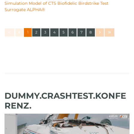
Simulation Model of CTS Biofidelic Birdstrike Test
Surrogate ALPHA®
1
2
3
4
5
6
7
8
DUMMY.CRASHTEST.KONFE
RENZ.