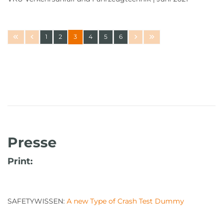
1
2
3
4
5
6
Presse
Print:
SAFETYWISSEN:
A new Type of Crash Test Dummy