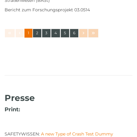
Straßenwesen (BASt)
Bericht zum Forschungsprojekt 03.0514
1
2
3
4
5
6
Presse
Print:
SAFETYWISSEN:
A new Type of Crash Test Dummy