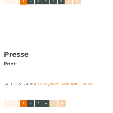
1
2
3
4
5
6
Presse
Print:
SAFETYWISSEN:
A new Type of Crash Test Dummy
1
2
3
4