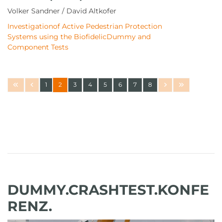
Volker Sandner / David Altkofer
Investigationof Active Pedestrian Protection
Systems using the BiofidelicDummy and
Component Tests
1
2
3
4
5
6
7
8
DUMMY.CRASHTEST.KONFE
RENZ.