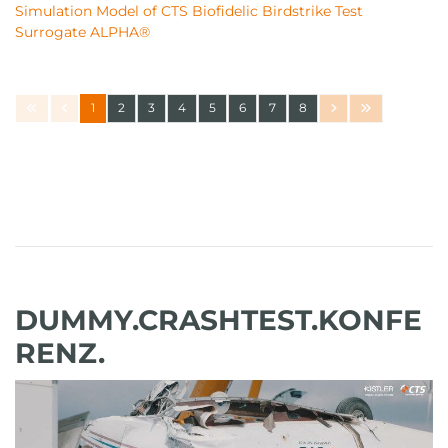
Simulation Model of CTS Biofidelic Birdstrike Test
Surrogate ALPHA®
1
2
3
4
5
6
7
8
DUMMY.CRASHTEST.KONFE
RENZ.