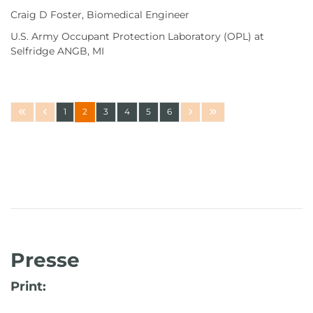
Craig D Foster, Biomedical Engineer
U.S. Army Occupant Protection Laboratory (OPL) at
Selfridge ANGB, MI
1
2
3
4
5
6
Presse
Print: