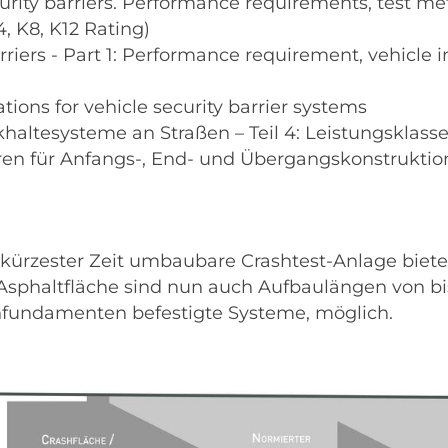
urity barriers. Performance requirements, test m
, K8, K12 Rating)
barriers - Part 1: Performance requirement, vehic
tions for vehicle security barrier systems
haltesysteme an Straßen – Teil 4: Leistungsklass
ren für Anfangs-, End- und Übergangskonstrukti
 kürzester Zeit umbaubare Crashtest-Anlage biete
n Asphaltfläche sind nun auch Aufbaulängen von bis
onfundamenten befestigte Systeme, möglich.