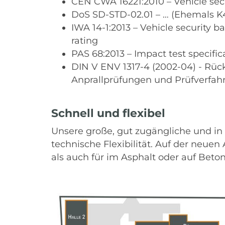
CEN CWA 16221:2010 – Vehicle sec
DoS SD-STD-02.01 – … (Ehemals K4
IWA 14-1:2013 – Vehicle security 
rating
PAS 68:2013 – Impact test specifica
DIN V ENV 1317-4 (2002-04) - Rück
Anprallprüfungen und Prüfverfah
Schnell und flexibel
Unsere große, gut zugängliche und in
technische Flexibilität. Auf der neue
als auch für im Asphalt oder auf Bet